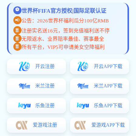
世界杯购买网站 · 值得信赖的体育数据
平台
世界杯购买网站 专注于构建一个以赛事内容、数据服务与智