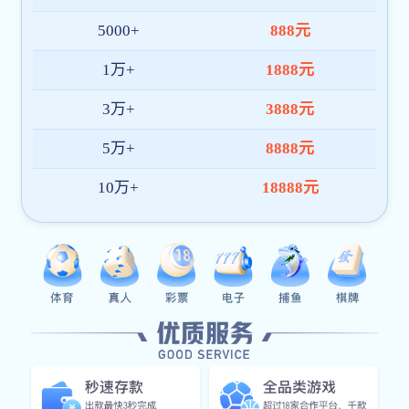
以信任构建口碑
所有服务均基于合规化机制运营，平台数据透明、交
易流程规范，长期致力于构建高可信度生态系统，持
续服务全球数百万用户，树立良好品牌形象。
多语言，多区域
支持多语种界面与主流货币结算方式，世界杯购买网
站 已服务覆盖东南亚、欧洲、中东等重点市场，具备
全球运营与本地适配的服务能力。