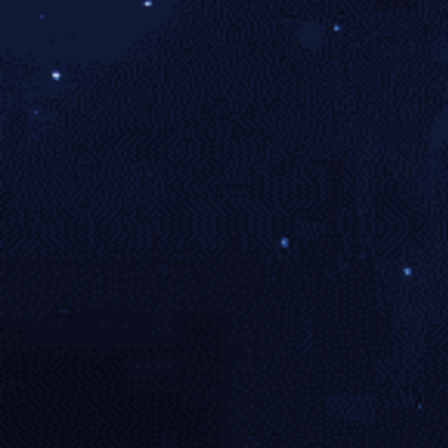
世界杯购买
亚洲体育服务平台大奖
2022 年度综合类数字体育平台荣誉奖项，肯定平