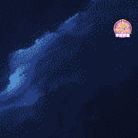
继续浏览赛事与历史操作，无需重复设置。
影响主要流程，进一步增强平台可靠性。
性化推荐。也支持查看平台热投排行。