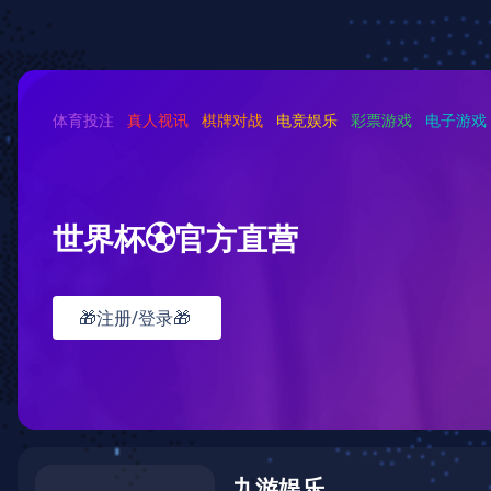
一、协议的接受
在您开始使用世界杯购买网站平台
二、账户注册与使用