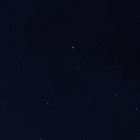
与观赛体验。
用户满意度大奖
世界杯购买平台-世界杯(中国) 用户活跃度与续访率