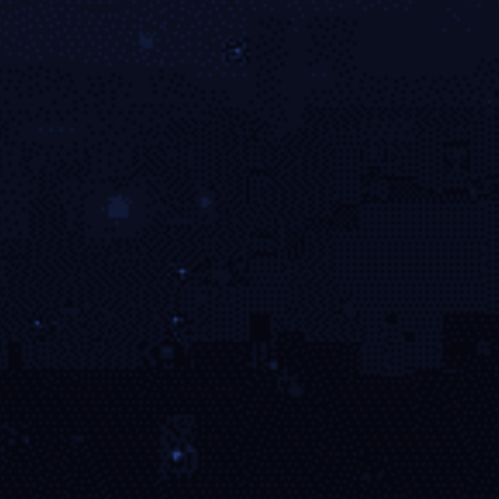
安全新标准。
联系我们
扬州市广陵区文昌中路468号
support@cqetraining.com
台
A