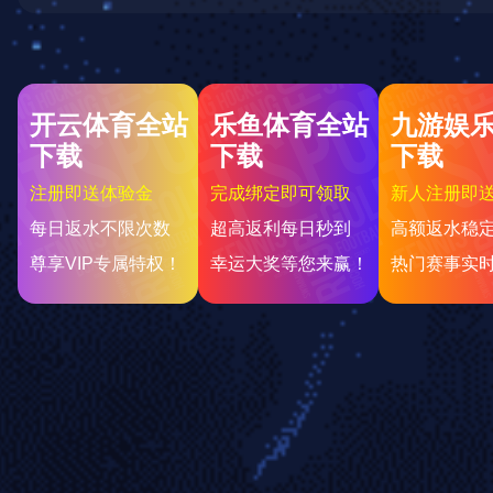
包括布朗的个人能力
析，可以为未来双方
1、布朗的
布朗作为广厦队的重
够自己完成得分，还
做出反应，这使得他
此外，在突破和投篮
稳定的远投能力。这
须采取针对性的防守
最后，要有效遏制布
常通过掩护战术来帮
队协作，通过集体努