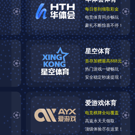
压制广厦机会
了深度剖析。他们认
因此，提升防守策略的
面对此进行详细探讨，