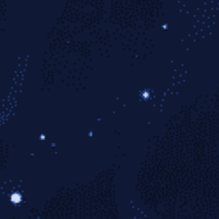
守策略的制定
，上海队必须认真研究并制定出一套行之有效的防守策略。一方
键时刻对布朗实施重点盯防，以此削弱其持球进攻威胁。同时，
包夹失败，也能迅速回归整体防线。
保护也至关重要。尽管布朗主要是在外围进行突袭，但他若成功
线球员与后卫之间的沟通，让他们形成有效协同，是降低失误率
转，可以减少广厦快速反击所带来的伤害。
调整是关键。针对不同情况下布朗表现出的各种特征，教练组需
例如，如果发现单兵作战无法限制他的发挥，则可以适时增加换
提高整体防守效率。
略的重要性
如何压制广厦，但提升自身进攻也同样重要。在与实力相当或更