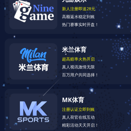
媒体人分析上
在分析上海篮球队与
为，布朗作为广厦的
同时，上海队还需要