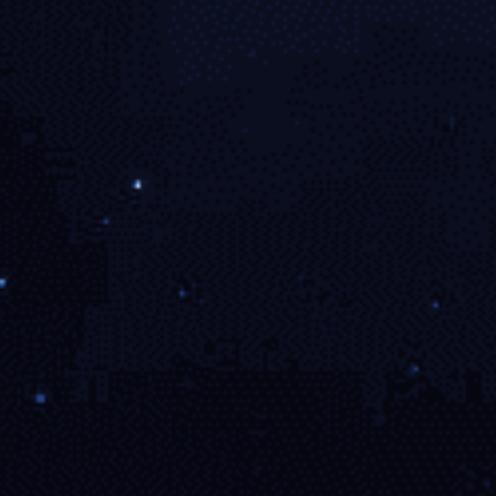
钢琴家托尼安盛赞斯坦福桥是
C罗与菲
他最爱
葡萄牙
2026-06-22
推荐
2026-07
推荐网站