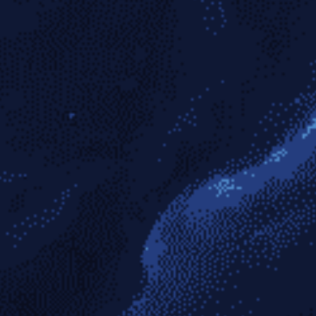
获得胜利。因此，优化进攻体系，让球队能够自我创造得分机会
拆配合，通过运动战术拉开场地，为控球后卫创造更多施展空间
，还能打开更多得分选择，从而实现高效进攻。此外，提高三分
对方不得不适当收缩内线，从而扩大投篮余地。
增强攻击力的一项关键因素。当球队在场上保持有效移动，不断
他们容易出现错位或失误。这有助于打破敌方阵型，为自己创造
的小范围配合也能提升整个球队运转效率，使每次进攻都充满可
体战术比较
州还是上海，两支球队都有各自独特的战术风格。广厦凭借其快
加注重体系建设及个别球员能力发挥。从整体布局来看，两者存
表现模式。
，广厦常常利用反击来获取轻松得分，而这要求他们在每次抢下