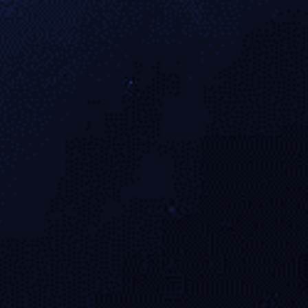
充分利用时间。但这种
，这可能会给双方心理
，并随时准备迎头赶
是当前困扰着上海的一大
要保障。只有精准把握
训练与比赛中，通过不
同努力应达成的重要使