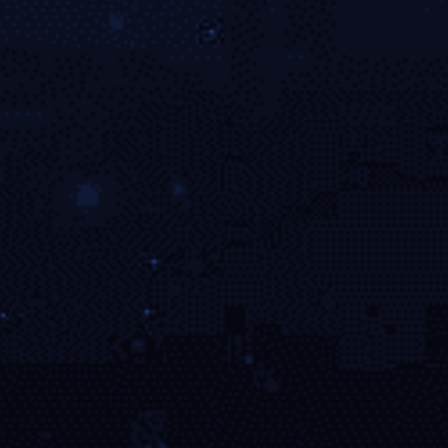
利克斯今晚携手出战
意甲分析：那不勒斯主场迎战
全力争胜
-19
推荐
2026-06-17
推荐
联系我们
扬州市广陵区文昌中路468号
support@cqetraining.com
台
A