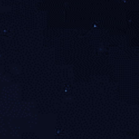
下一篇：
芬奇强调战术灵活性华子控卫尝试
4