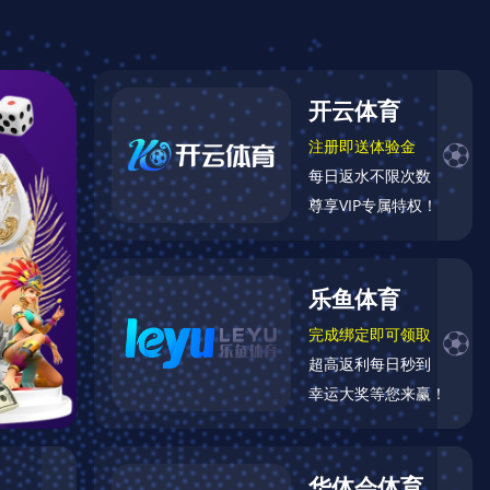
App
公司
体育
注册入口
简介
资讯
界杯购买网站
赛事实时同
网站APP
为您带来高速、高清、稳定
端访问